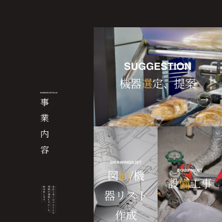
機器
選
定、提案
事
業
内
容
図
面
/機
設
備
工事
器リスト
作成