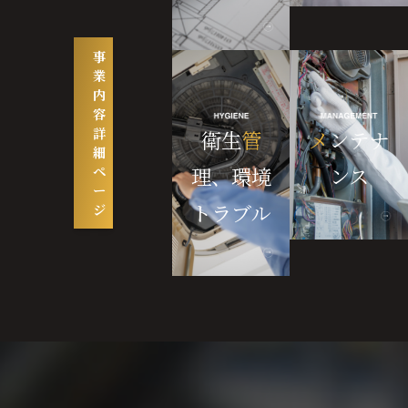
事
業
内
容
詳
衛生
管
メ
ンテナ
細
理、環境
ンス
ペ
ー
トラブル
ジ