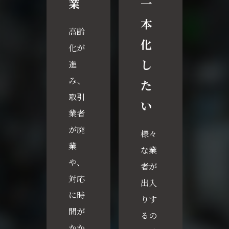
業
一
本
高齢
化
化が
し
進
み、
た
取引
い
業者
が廃
様々
業
な業
や、
者が
対応
出入
に時
りす
間が
るの
かか