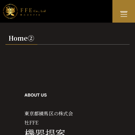
Home②
Home
ホーム
Service
事業内容
Works
施工事例
東京都練馬区の株式会
Company
会社概要
社FFE
機器提案
Contact
お問い合わせ