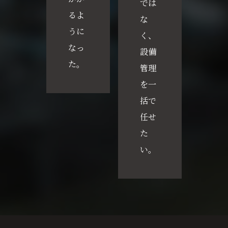
では
るよ
な
うに
く、
なっ
設備
た。
管理
を一
括で
任せ
た
い。