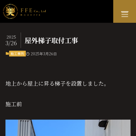
2025
屋外梯子取付工事
3/26
施工事例
2025年3月26日
Home
ホーム
地上から屋上に昇る梯子を設置しました。
Service
事業内容
Works
施工事例
施工前
Company
会社概要
Contact
お問い合わせ